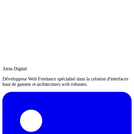
données anonymisées sur votre navigation (pages visitées, durée,
appareil). Ces données nous permettent d'améliorer le site. L'adresse
IP est anonymisée. Aucune donnée personnelle identifiable n'est
collectée.
5. Désactivation dans votre navigateur
Vous pouvez également configurer votre navigateur pour refuser les
cookies. Consultez l'aide de votre navigateur pour connaître la
marche à suivre.
← Retour à l'accueil
Ateia Digital
Développeur Web Freelance spécialisé dans la création d'interfaces
haut de gamme et architectures web robustes.