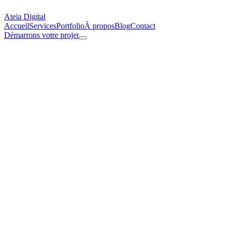
Ateia Digital
Accueil
Services
Portfolio
À propos
Blog
Contact
Démarrons votre projet
Accueil
/
Politique de cookies
Politique de Cookies
Dernière mise à jour : mars 2026
1. Qu'est-ce qu'un cookie ?
Un cookie est un petit fichier texte déposé sur votre navigateur lors
de la visite d'un site web. Il permet de stocker des informations
relatives à votre navigation.
2. Cookies utilisés sur ce site
Cookie
Fournisseur
Finalité
Durée
Consentement