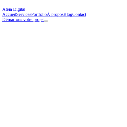
Ateia Digital
Accueil
Services
Portfolio
À propos
Blog
Contact
Démarrons votre projet
Accueil
/
Politique de confidentialité
Politique de Confidentialité
Dernière mise à jour : mars 2026
1. Responsable du traitement
Ateia Digital — Julien Vilela Pimenta
Email :
contact@ateiadigital.com
2. Données collectées et finalités
Donnée
Finalité
Base légale
Durée