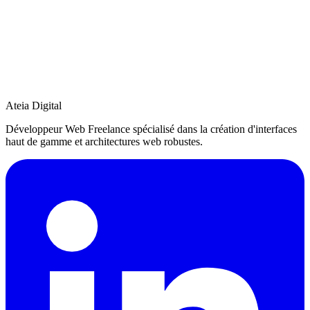
6. Sécurité
Le site est servi en HTTPS. Les données sont stockées dans une
base PostgreSQL sécurisée. Les communications avec les API
tierces sont chiffrées.
← Retour à l'accueil
Ateia Digital
Développeur Web Freelance spécialisé dans la création d'interfaces
haut de gamme et architectures web robustes.